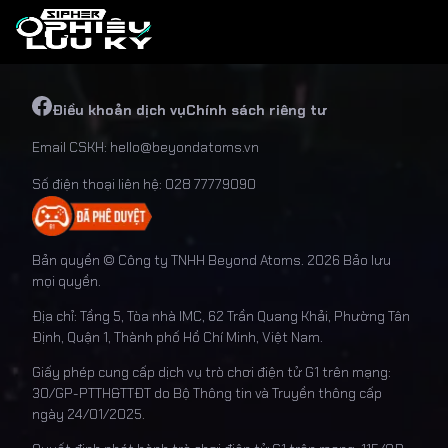
Điều khoản dịch vụ
Chính sách riêng tư
Email CSKH:
hello@beyondatoms.vn
Số điện thoại liên hệ: 028 77779090
Bản quyền © Công ty TNHH Beyond Atoms.
2026
Bảo lưu
mọi quyền.
Địa chỉ: Tầng 5, Tòa nhà IMC, 62 Trần Quang Khải, Phường Tân
Định, Quận 1, Thành phố Hồ Chí Minh, Việt Nam.
Giấy phép cung cấp dịch vụ trò chơi điện tử G1 trên mạng:
30/GP-PTTH&TTĐT do Bộ Thông tin và Truyền thông cấp
ngày 24/01/2025.