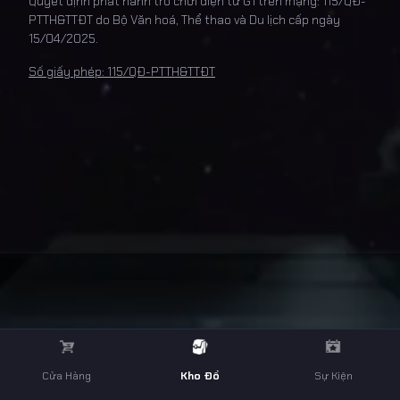
Quyết định phát hành trò chơi điện tử G1 trên mạng: 115/QĐ-
PTTH&TTĐT do Bộ Văn hoá, Thể thao và Du lịch cấp ngày
15/04/2025.
Số giấy phép: 115/QĐ-PTTH&TTĐT
Cửa Hàng
Kho Đồ
Sự Kiện